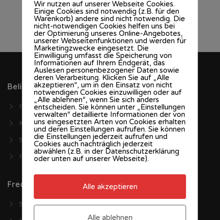
Wir nutzen auf unserer Webseite Cookies.
Einige Cookies sind notwendig (z.B. für den
Warenkorb) andere sind nicht notwendig. Die
nicht-notwendigen Cookies helfen uns bei
der Optimierung unseres Online-Angebotes,
unserer Webseitenfunktionen und werden für
Marketingzwecke eingesetzt. Die
Einwilligung umfasst die Speicherung von
Informationen auf Ihrem Endgerät, das
Auslesen personenbezogener Daten sowie
deren Verarbeitung. Klicken Sie auf „Alle
akzeptieren“, um in den Einsatz von nicht
Beliebte Jobbörsen
notwendigen Cookies einzuwilligen oder auf
„Alle ablehnen“, wenn Sie sich anders
ITJobs.at
entscheiden. Sie können unter „Einstellungen
verwalten“ detaillierte Informationen der von
uns eingesetzten Arten von Cookies erhalten
Karriere.at
und deren Einstellungen aufrufen. Sie können
die Einstellungen jederzeit aufrufen und
Stepstone.at
Cookies auch nachträglich jederzeit
abwählen (z.B. in der Datenschutzerklärung
IT Stellen
oder unten auf unserer Webseite).
Frequently Asked Questions
Alle akzeptieren
Support
Alle ablehnen