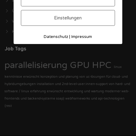
Impressum
Über ITJobs
Einstellungen
Wie kann ich posten?
Kontakt
|
Datenschutz
Impressum
Job Tags
parallelisierung
GPU
HPC
linux
kenntnisse erwünscht
konzeption und planung von uc-lösungen für cloud- und
hybridumgebungen
installation und 2nd-level-user:innen-support von hard- und
software / linux erfahrung erwünscht
entwicklung und wartung moderner web-
frontends und backend-systeme
soap)
webframeworks und api-technologien
(rest