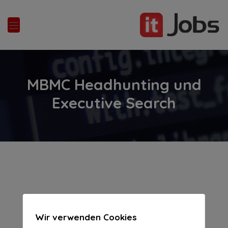
nd
u
MBMC Headhunting und
Executive Search
Wir verwenden Cookies
This listing has expired.